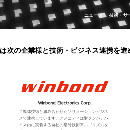
ニュース
技術・サ
は次の企業様と技術・ビジネス連携を進
Winbond Electronics Corp.
半導体技術と組み合わせたソリューションビジネ
スで連携しています。アメニディは耐タンパデバ
推
イス内に実装する自社の暗号技術アルゴリズムを
ー