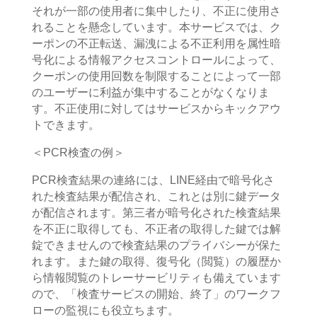
それが一部の使用者に集中したり、不正に使用さ
れることを懸念しています。本サービスでは、ク
ーポンの不正転送、漏洩による不正利用を属性暗
号化による情報アクセスコントロールによって、
クーポンの使用回数を制限することによって一部
のユーザーに利益が集中することがなくなりま
す。不正使用に対してはサービスからキックアウ
トできます。
＜
PCR
検査の例＞
PCR
検査結果の連絡には、
LINE
経由で暗号化さ
れた検査結果が配信され、これとは別に鍵データ
が配信されます。第三者が暗号化された検査結果
を不正に取得しても、不正者の取得した鍵では解
錠できませんので検査結果のプライバシーが保た
れます。また鍵の取得、復号化（閲覧）の履歴か
ら情報閲覧のトレーサービリティも備えています
ので、「検査サービスの開始、終了」のワークフ
ローの監視にも役立ちます。