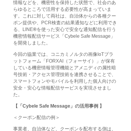
情報などを、機密性を保持した状態で、社会のあ
らゆるところで活用する必要性が高まっていま
す。これに対して両社は、自治体からの各種クー
ポン提供や、
PCR
検査の結果通知などに利用でき
る、
LINE
®
を使った安心で安全な通知配信を行う
機密情報配信サービス「
Cybele Safe Message
」
を開発しました。
今回の協業では、コニカミノルタの画像
IoT
プラ
ットフォーム「FORXAI（フォーサイ）」が保有
している機密情報管理機能とアメニディの属性暗
号技術・アクセス管理技術を連携させることで、
スマートフォンやモバイルを利用した個人向けの
安全・安心な情報配信サービスを実現させまし
た。
【
「
Cybele Safe Message
」の活用事例
】
＜クーポン配信の例＞
事業者、自治体など、クーポンを配布する側は、