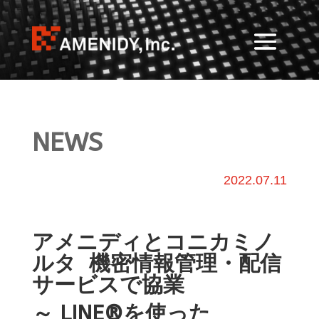
NEWS
2022.07.11
アメニディとコニカミノ
ルタ
機密
情報管理・配信
サービス
で協業
～
LINE®
を使った